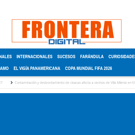
NALES
INTERNACIONALES
SUCESOS
FARÁNDULA
CURIOSIDADE
RAMO
EL VIGÍA PANAMERICANA
COPA MUNDIAL FIFA 2026
ación y desbordamiento de cloacas afecta a vecinos de Villa Milenio en El Vigía
Conc