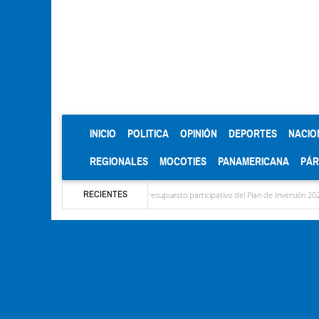
(CURRENT)
INICIO
POLITICA
OPINIÓN
DEPORTES
NACIO
REGIONALES
MOCOTIES
PANAMERICANA
PÁ
RECIENTES
ra el diagnóstico del presupuesto participativo del Plan de Inversión 2027
Contamin