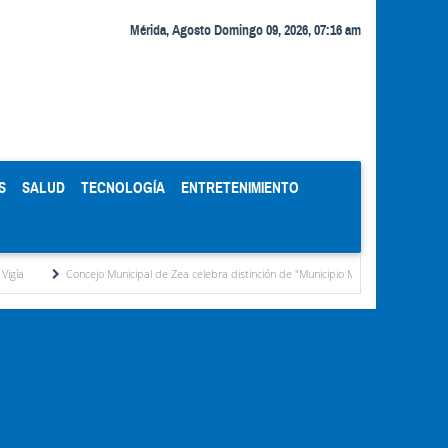
Mérida, Agosto Domingo 09, 2026, 07:16 am
S
SALUD
TECNOLOGÍA
ENTRETENIMIENTO
ejo Municipal de Zea celebra distinción de "Municipio Modelo de Venezuela" otorgada por 