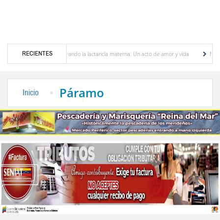
RECIENTES
brando la lactancia materna: Un acto de amor y vida
Murió José Breijo, el preso polí
 y oposición
Sergidesol ofrecerá 20 % de descuento en el pago del aseo urbano dura
Páramo
Inicio