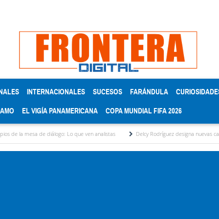
NALES
INTERNACIONALES
SUCESOS
FARÁNDULA
CURIOSIDADE
RAMO
EL VIGÍA PANAMERICANA
COPA MUNDIAL FIFA 2026
de diálogo: Lo que ven analistas
Delcy Rodríguez designa nuevas cabezas del área el