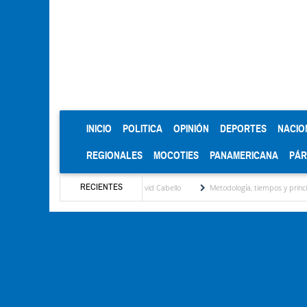
(CURRENT)
INICIO
POLITICA
OPINIÓN
DEPORTES
NACIO
REGIONALES
MOCOTIES
PANAMERICANA
PÁ
RECIENTES
n" encabezado por José David Cabello
Metodología, tiempos y principios de la mesa 