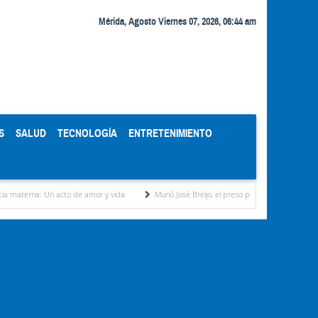
Mérida, Agosto Viernes 07, 2026, 06:44 am
S
SALUD
TECNOLOGÍA
ENTRETENIMIENTO
acto de amor y vida
Murió José Breijo, el preso político uruguayo-venezolano bajo arre