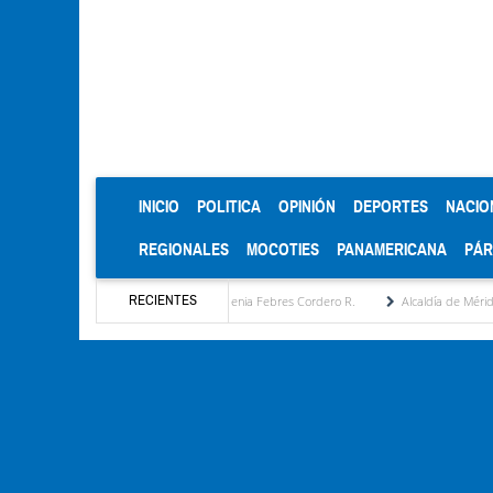
(CURRENT)
INICIO
POLITICA
OPINIÓN
DEPORTES
NACIO
REGIONALES
MOCOTIES
PANAMERICANA
PÁ
RECIENTES
a estratégica por María Eugenia Febres Cordero R.
Alcaldía de Mérida consolida acuer