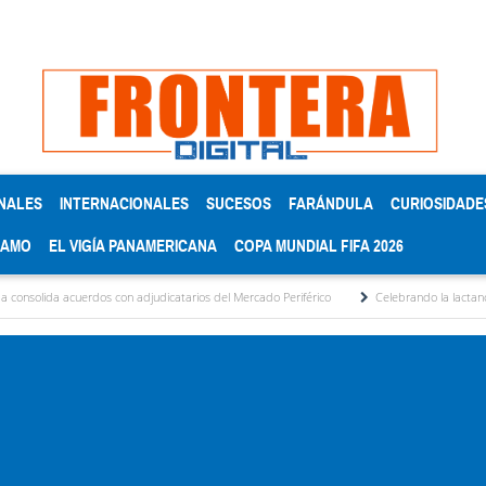
NALES
INTERNACIONALES
SUCESOS
FARÁNDULA
CURIOSIDADE
RAMO
EL VIGÍA PANAMERICANA
COPA MUNDIAL FIFA 2026
dos con adjudicatarios del Mercado Periférico
Celebrando la lactancia materna: Un 