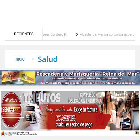
RECIENTES
 por María Eugenia Febres Cordero R.
Alcaldía de Mérida consolida acuerdos con adjud
rd de la Plaza Bolívar tras daños por lluvias
Gobierno de Trump considera como “una 
Salud
Inicio