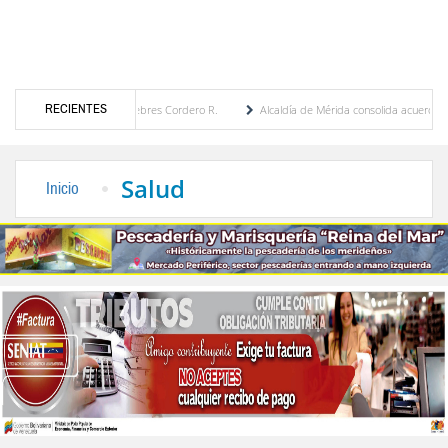
RECIENTES
a por María Eugenia Febres Cordero R.
Alcaldía de Mérida consolida acuerdos con adju
rd de la Plaza Bolívar tras daños por lluvias
Gobierno de Trump considera como “una
Salud
Inicio