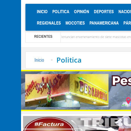
(CURRENT)
INICIO
POLITICA
OPINIÓN
DEPORTES
NACIO
REGIONALES
MOCOTIES
PANAMERICANA
PÁ
RECIENTES
Alerta en Bailadores: Denuncian envenenamiento de siete mascotas en El Rincón de La Lag
Politica
Inicio