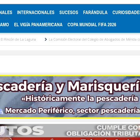
NALES
INTERNACIONALES
SUCESOS
FARÁNDULA
CURIOSIDADE
RAMO
EL VIGÍA PANAMERICANA
COPA MUNDIAL FIFA 2026
una
La Comisión Electoral del Colegio de Abogados de Mérida convoca elecciones pa