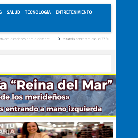
S
SALUD
TECNOLOGÍA
ENTRETENIMIENTO
ra diciembre
Miranda concentra casi el 77 % de los presos políticos registrados por 