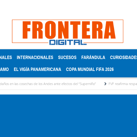
NALES
INTERNACIONALES
SUCESOS
FARÁNDULA
CURIOSIDADE
RAMO
EL VIGÍA PANAMERICANA
COPA MUNDIAL FIFA 2026
sechas de los Andes ante efectos del ‘‘Superniño’’
FVF reafirma respaldo a Gianni Infa