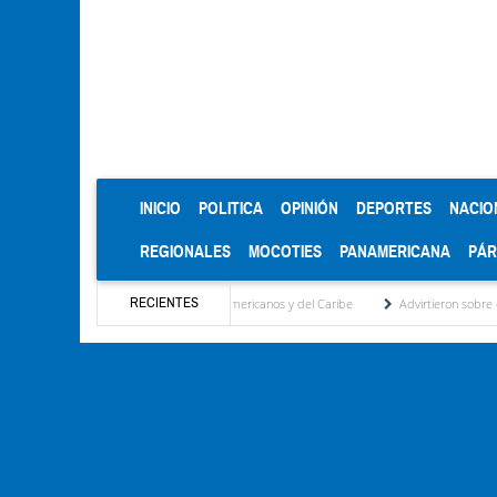
(CURRENT)
INICIO
POLITICA
OPINIÓN
DEPORTES
NACIO
REGIONALES
MOCOTIES
PANAMERICANA
PÁ
RECIENTES
e oro en los Juegos Centroamericanos y del Caribe
Advirtieron sobre daños en las co