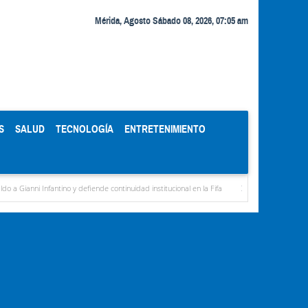
Mérida, Agosto Sábado 08, 2026, 07:05 am
S
SALUD
TECNOLOGÍA
ENTRETENIMIENTO
ntino y defiende continuidad institucional en la Fifa
Organismos públicos recortan ho