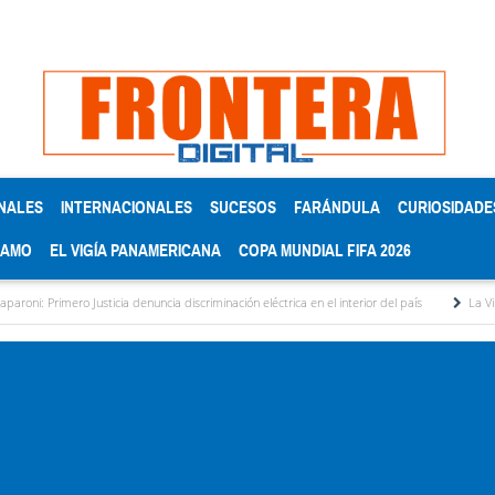
NALES
INTERNACIONALES
SUCESOS
FARÁNDULA
CURIOSIDADE
RAMO
EL VIGÍA PANAMERICANA
COPA MUNDIAL FIFA 2026
o Justicia denuncia discriminación eléctrica en el interior del país
La Vinotinto sub-20