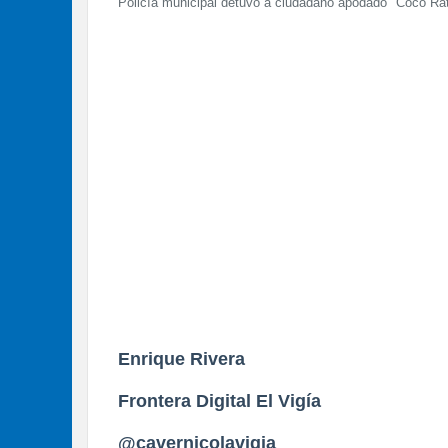
Policía municipal detuvo a ciudadano apodado "Coco Rat
Enrique Rivera
Frontera Digital El Vigía
@cavernicolavigia