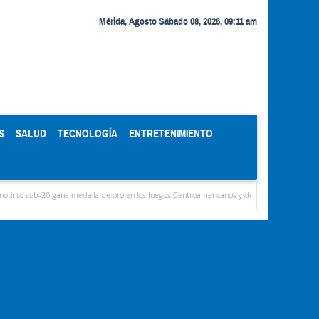
Mérida, Agosto Sábado 08, 2026, 09:11 am
S
SALUD
TECNOLOGÍA
ENTRETENIMIENTO
 gana medalla de oro en los Juegos Centroamericanos y del Caribe
Murió Jorge Messi