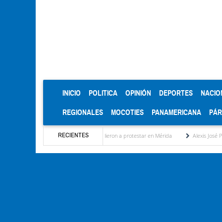
(CURRENT)
INICIO
POLITICA
OPINIÓN
DEPORTES
NACIO
REGIONALES
MOCOTIES
PANAMERICANA
PÁ
RECIENTES
 los jubilados y otra vez salieron a protestar en Mérida
Alexis José Paparoni: Primer