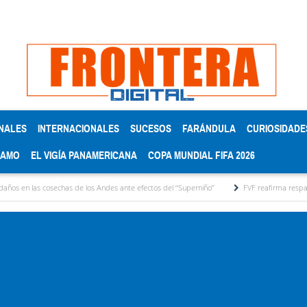
NALES
INTERNACIONALES
SUCESOS
FARÁNDULA
CURIOSIDADE
RAMO
EL VIGÍA PANAMERICANA
COPA MUNDIAL FIFA 2026
sechas de los Andes ante efectos del ‘‘Superniño’’
FVF reafirma respaldo a Gianni Infa