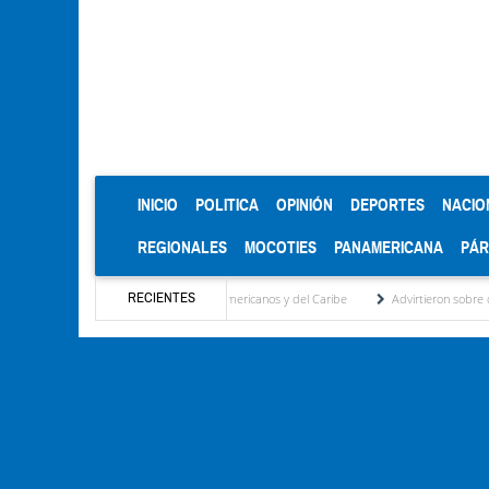
(CURRENT)
INICIO
POLITICA
OPINIÓN
DEPORTES
NACIO
REGIONALES
MOCOTIES
PANAMERICANA
PÁ
RECIENTES
e oro en los Juegos Centroamericanos y del Caribe
Advirtieron sobre daños en las co