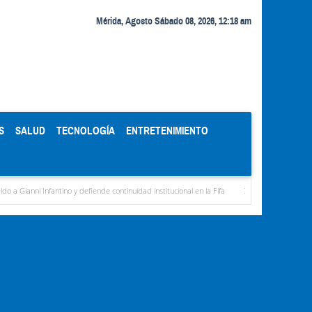
Mérida, Agosto Sábado 08, 2026, 12:18 am
S
SALUD
TECNOLOGÍA
ENTRETENIMIENTO
ntino y defiende continuidad institucional en la Fifa
Organismos públicos recortan ho