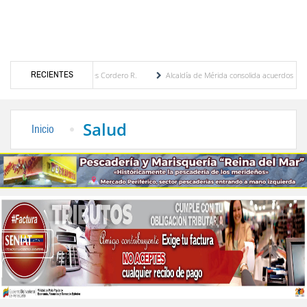
RECIENTES
ía Eugenia Febres Cordero R.
Alcaldía de Mérida consolida acuerdos con adjudicatari
 Plaza Bolívar tras daños por lluvias
Gobierno de Trump considera como “una oportun
Salud
Inicio