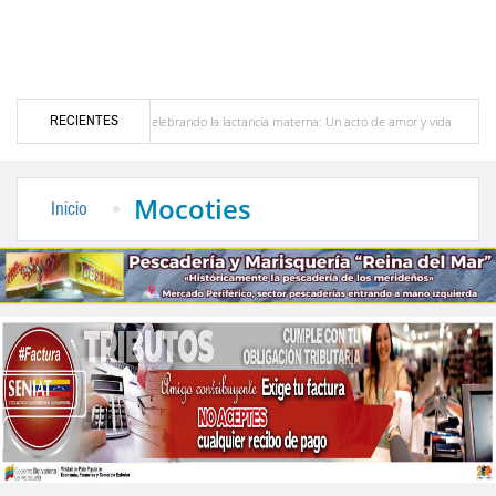
RECIENTES
Celebrando la lactancia materna: Un acto de amor y vida
Murió José Breijo, el pr
chavismo y oposición
Sergidesol ofrecerá 20 % de descuento en el pago del aseo urb
Mocoties
Inicio