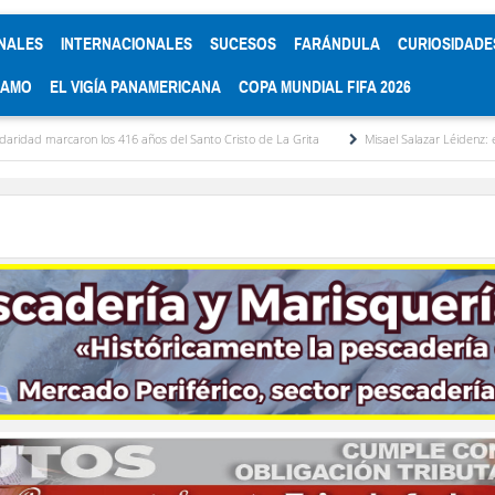
NALES
INTERNACIONALES
SUCESOS
FARÁNDULA
CURIOSIDADE
RAMO
EL VIGÍA PANAMERICANA
COPA MUNDIAL FIFA 2026
años del Santo Cristo de La Grita
Misael Salazar Léidenz: el estudioso de las sensi