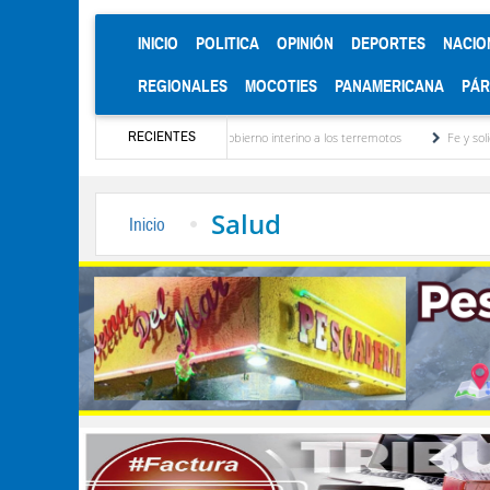
(CURRENT)
INICIO
POLITICA
OPINIÓN
DEPORTES
NACIO
REGIONALES
MOCOTIES
PANAMERICANA
PÁ
RECIENTES
 respuesta del gobierno interino a los terremotos
Fe y solidaridad marcaron los 416 
Salud
Inicio