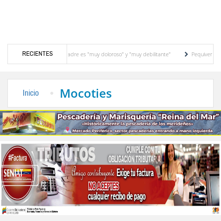
RECIENTES
adece su padre es "muy doloroso" y "muy debilitante"
Pequiven anuncia "plan de tr
ilenio en El Vigía
Concejo Municipal de Zea celebra distinción de "Municipio Mode
Mocoties
Inicio