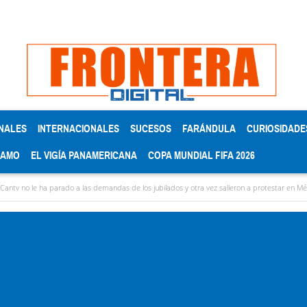
NALES
INTERNACIONALES
SUCESOS
FARÁNDULA
CURIOSIDADE
RAMO
EL VIGÍA PANAMERICANA
COPA MUNDIAL FIFA 2026
as demandas de los jubilados y otra vez salieron a protestar en Mérida
Alexis José P