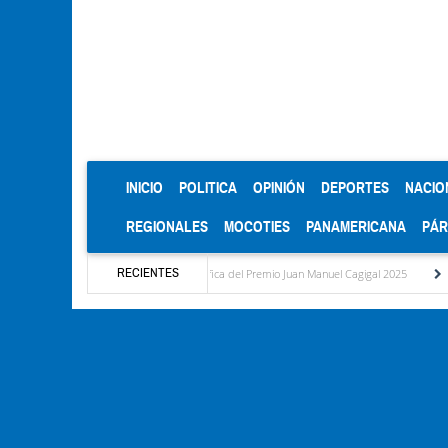
(CURRENT)
INICIO
POLITICA
OPINIÓN
DEPORTES
NACIO
REGIONALES
MOCOTIES
PANAMERICANA
PÁ
RECIENTES
ra Mención Honorífica del Premio Juan Manuel Cagigal 2025
Cantv no le ha parado a l