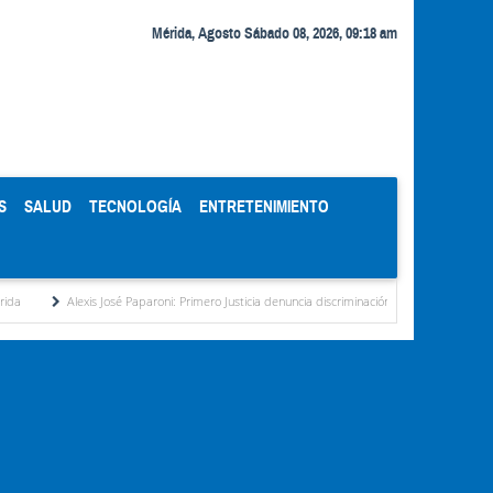
Mérida, Agosto Sábado 08, 2026, 09:18 am
S
SALUD
TECNOLOGÍA
ENTRETENIMIENTO
aparoni: Primero Justicia denuncia discriminación eléctrica en el interior del país
La Vi