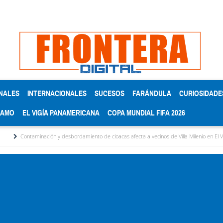
NALES
INTERNACIONALES
SUCESOS
FARÁNDULA
CURIOSIDADE
RAMO
EL VIGÍA PANAMERICANA
COPA MUNDIAL FIFA 2026
n y desbordamiento de cloacas afecta a vecinos de Villa Milenio en El Vigía
Concejo 