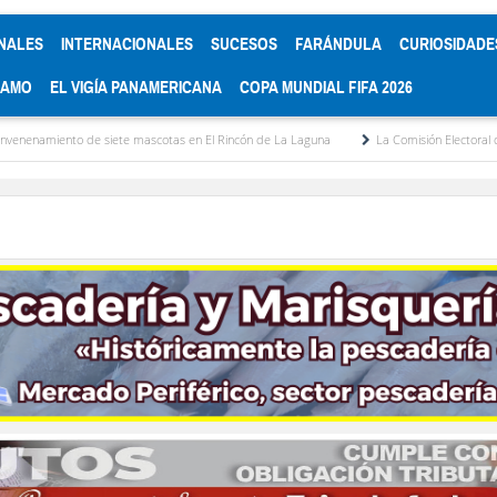
NALES
INTERNACIONALES
SUCESOS
FARÁNDULA
CURIOSIDADE
RAMO
EL VIGÍA PANAMERICANA
COPA MUNDIAL FIFA 2026
e mascotas en El Rincón de La Laguna
La Comisión Electoral del Colegio de Abogado