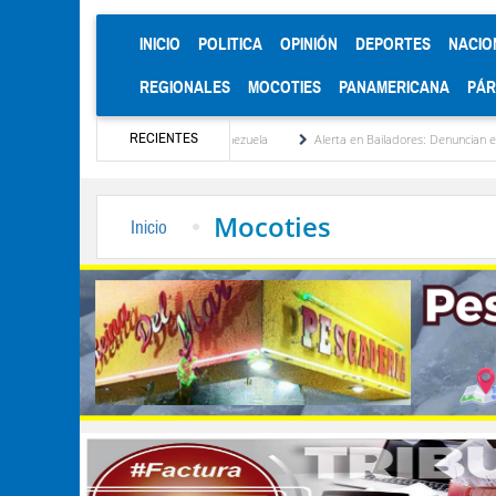
(CURRENT)
INICIO
POLITICA
OPINIÓN
DEPORTES
NACIO
REGIONALES
MOCOTIES
PANAMERICANA
PÁ
RECIENTES
ucionalización de Venezuela
Alerta en Bailadores: Denuncian envenenamiento de siet
Mocoties
Inicio