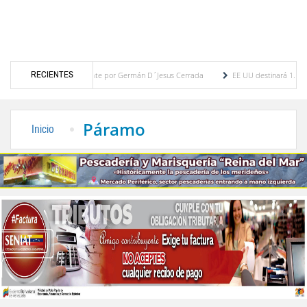
RECIENTES
y a la gente por Germán D´Jesus Cerrada
EE UU destinará 1.000 millones de dólare
foro: Gotas de Amor”
20 agrupaciones participarán en el IV Encuentro Municipal de D
Páramo
Inicio