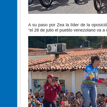
A su paso por Zea la líder de la oposic
“el 28 de julio el pueblo venezolano va a