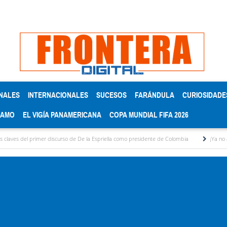
NALES
INTERNACIONALES
SUCESOS
FARÁNDULA
CURIOSIDADE
RAMO
EL VIGÍA PANAMERICANA
COPA MUNDIAL FIFA 2026
curso de De la Espriella como presidente de Colombia
¡Ya no aguanto más! por Rafael