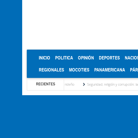
(CURRENT)
INICIO
POLITICA
OPINIÓN
DEPORTES
NACIO
REGIONALES
MOCOTIES
PANAMERICANA
PÁ
RECIENTES
 motor turístico merideño
Seguridad, religión y corrupción: las claves del primer dis