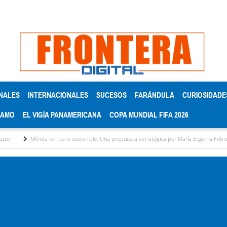
NALES
INTERNACIONALES
SUCESOS
FARÁNDULA
CURIOSIDADE
RAMO
EL VIGÍA PANAMERICANA
COPA MUNDIAL FIFA 2026
da territorio sostenible: Una propuesta estratégica por María Eugenia Febres Cordero R.