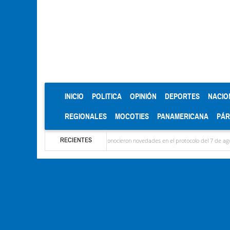
(CURRENT)
INICIO
POLITICA
OPINIÓN
DEPORTES
NACIO
REGIONALES
MOCOTIES
PANAMERICANA
PÁ
RECIENTES
aron las delegaciones y se conocieron novedades en el protocolo del 7 de agosto
Méri