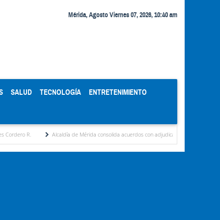
Mérida, Agosto Viernes 07, 2026, 10:40 am
S
SALUD
TECNOLOGÍA
ENTRETENIMIENTO
Alcaldía de Mérida consolida acuerdos con adjudicatarios del Mercado Periférico