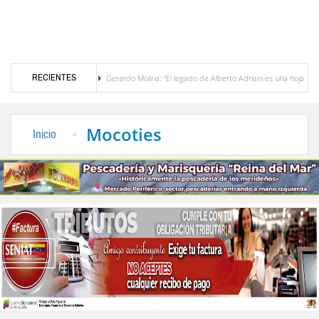
RECIENTES
ación Mucuchies
Gerardo Molina: “El legado de Alberto Adriani es una hoja de ruta pa
 entre Venezuela y EE. UU. crece 113 % y alcanza su mayor nivel para un primer semestre
Mocoties
Inicio