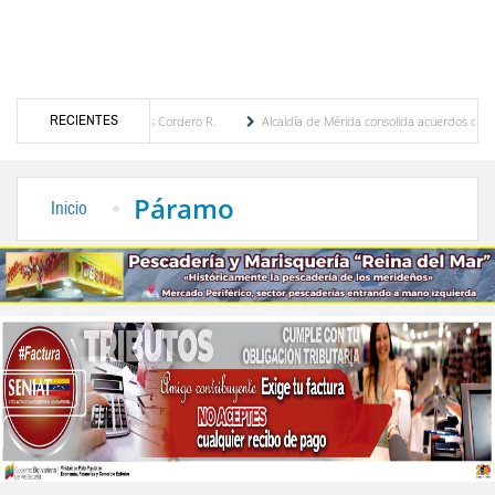
RECIENTES
 Eugenia Febres Cordero R.
Alcaldía de Mérida consolida acuerdos con adjudicatarios
laza Bolívar tras daños por lluvias
Gobierno de Trump considera como “una oportunid
Páramo
Inicio