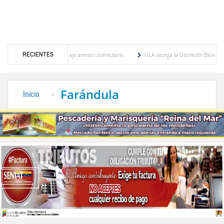
RECIENTES
guayo-venezolano bajo arresto domiciliario
ULA otorga la Distinción Bicentenario a cuer
te jornada en la parroquia Antonio Spinetti Dini de Mérida
Maira Duque: la gestión
Farándula
Inicio