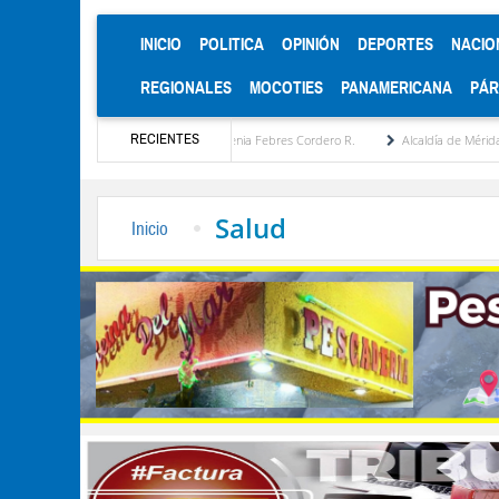
(CURRENT)
INICIO
POLITICA
OPINIÓN
DEPORTES
NACIO
REGIONALES
MOCOTIES
PANAMERICANA
PÁ
RECIENTES
égica por María Eugenia Febres Cordero R.
Alcaldía de Mérida consolida acuerdos con
Salud
Inicio