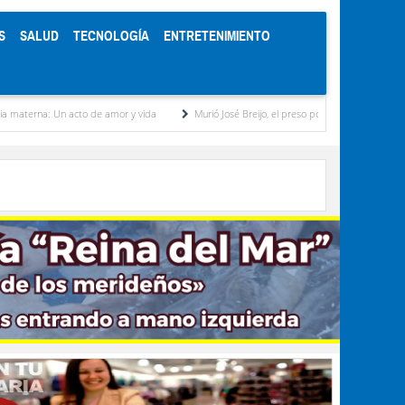
S
SALUD
TECNOLOGÍA
ENTRETENIMIENTO
 amor y vida
Murió José Breijo, el preso político uruguayo-venezolano bajo arresto domi