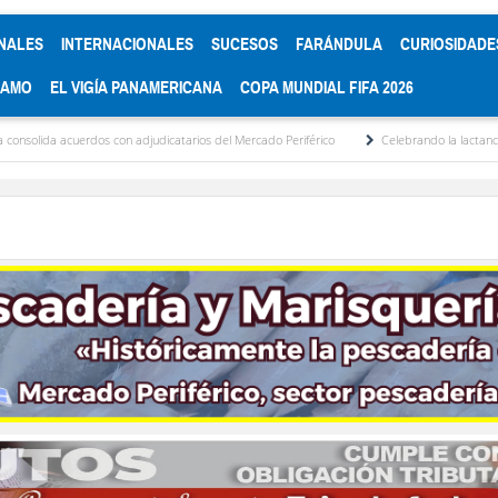
NALES
INTERNACIONALES
SUCESOS
FARÁNDULA
CURIOSIDADE
RAMO
EL VIGÍA PANAMERICANA
COPA MUNDIAL FIFA 2026
 adjudicatarios del Mercado Periférico
Celebrando la lactancia materna: Un acto de