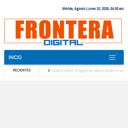
Mérida, Agosto Lunes 10, 2026, 04:00 am
INICIO
RECIENTES
a subestación Mucuchies
Gerardo Molina: “El legado de Alberto Adriani es una hoja de
Comercio entre Venezuela y EE. UU. crece 113 % y alcanza su mayor nivel para un primer 