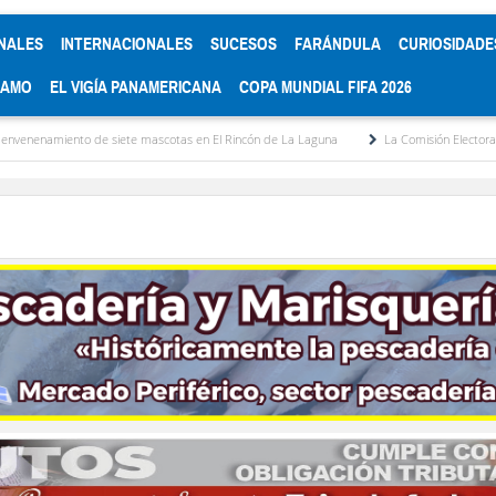
NALES
INTERNACIONALES
SUCESOS
FARÁNDULA
CURIOSIDADE
RAMO
EL VIGÍA PANAMERICANA
COPA MUNDIAL FIFA 2026
o de siete mascotas en El Rincón de La Laguna
La Comisión Electoral del Colegio 