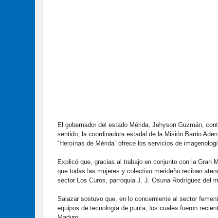
El gobernador del estado Mérida, Jehyson Guzmán, conti
sentido, la coordinadora estadal de la Misión Barrio Ade
“Heroínas de Mérida” ofrece los servicios de imagenologí
Explicó que, gracias al trabajo en conjunto con la Gran 
que todas las mujeres y colectivo merideño reciban atenc
sector Los Curos, parroquia J. J. Osuna Rodríguez del mu
Salazar sostuvo que, en lo concerniente al sector femen
equipos de tecnología de punta, los cuales fueron recien
Maduro.