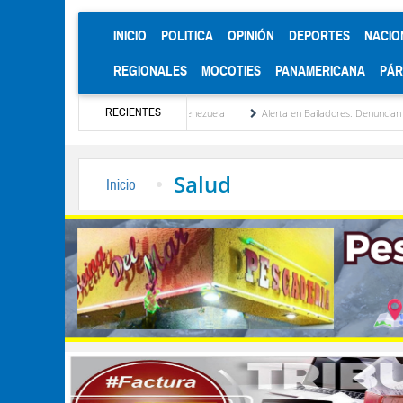
(CURRENT)
INICIO
POLITICA
OPINIÓN
DEPORTES
NACIO
REGIONALES
MOCOTIES
PANAMERICANA
PÁ
RECIENTES
 reinstitucionalización de Venezuela
Alerta en Bailadores: Denuncian envenenamient
Salud
Inicio