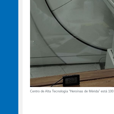
Centro de Alta Tecnología “Heroínas de Mérida” está 100