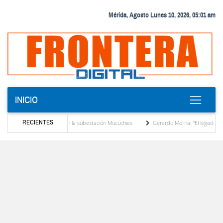
Mérida, Agosto Lunes 10, 2026, 05:01 am
INICIO
RECIENTES
cia en la subestación Mucuchies
Gerardo Molina: “El legado de Alberto Adriani es una
Comercio entre Venezuela y EE. UU. crece 113 % y alcanza su mayor nivel para un 