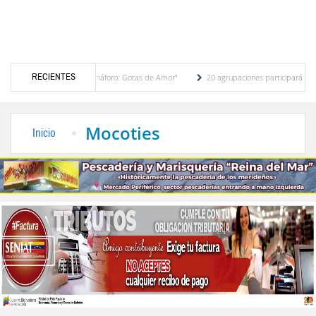
RECIENTES
ctividad “Toma de Semáforo: Gotas de Amor”
20 agrupaciones participarán en el IV 
ante efectos del ‘‘Superniño’’
FVF reafirma respaldo a Gianni Infantino y defiende con
Mocoties
Inicio