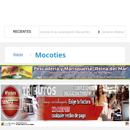
RECIENTES
vo transformador de potencia en la subestación Mucuchies
Gerardo Molina: “El legado
tras una década de espera
Comercio entre Venezuela y EE. UU. crece 113 % y alcanz
Mocoties
Inicio