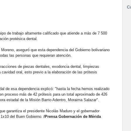
Co
ipo de trabajo altamente calificado que atiende a más de 7 500
ación protésica dental.
z Moreno, aseguró que esta dependencia del Gobierno bolivariano
 todas las personas que requieran atención.
tracciones de piezas dentales, exodoncia dental, limpiezas
cavidad oral, esto previo a la elaboración de las prótesis
adal de esa dependencia explicó: "hasta la fecha hemos realizado
 en proceso más de 42 prótesis para un total aproximado de 426
dora estadal de la Misión Barrio Adentro, Moraima Salazar".
que garantiza el presidente Nicolás Maduro y el gobernador
 1x10 del Buen Gobierno.
/Prensa Gobernación de Mérida