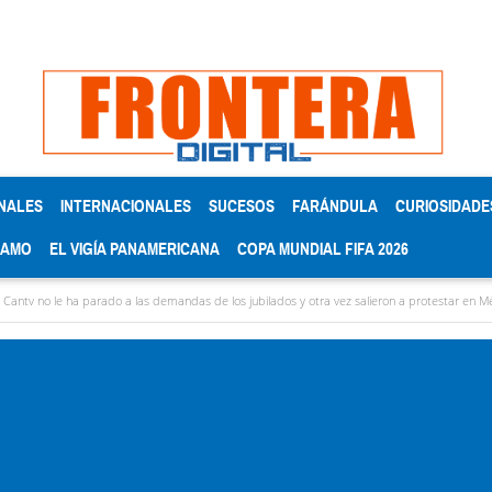
NALES
INTERNACIONALES
SUCESOS
FARÁNDULA
CURIOSIDADE
RAMO
EL VIGÍA PANAMERICANA
COPA MUNDIAL FIFA 2026
 ha parado a las demandas de los jubilados y otra vez salieron a protestar en Mérida