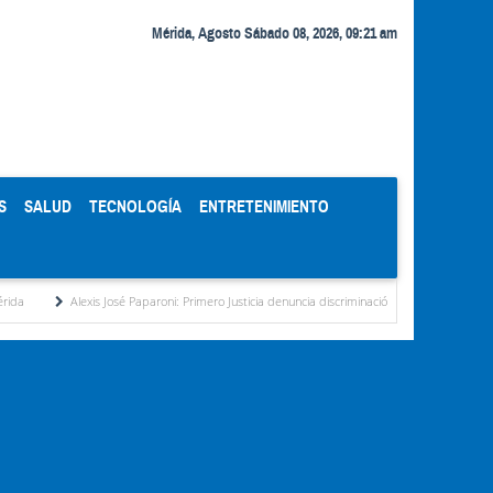
Mérida, Agosto Sábado 08, 2026, 09:21 am
S
SALUD
TECNOLOGÍA
ENTRETENIMIENTO
Alexis José Paparoni: Primero Justicia denuncia discriminación eléctrica en el interior del país