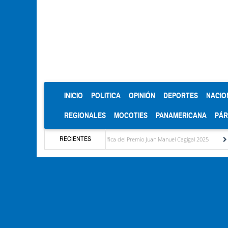
(CURRENT)
INICIO
POLITICA
OPINIÓN
DEPORTES
NACIO
REGIONALES
MOCOTIES
PANAMERICANA
PÁ
RECIENTES
e la ULA celebra Mención Honorífica del Premio Juan Manuel Cagigal 2025
Cantv no le