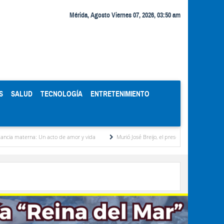
Mérida, Agosto Viernes 07, 2026, 03:50 am
S
SALUD
TECNOLOGÍA
ENTRETENIMIENTO
 Un acto de amor y vida
Murió José Breijo, el preso político uruguayo-venezolano bajo 