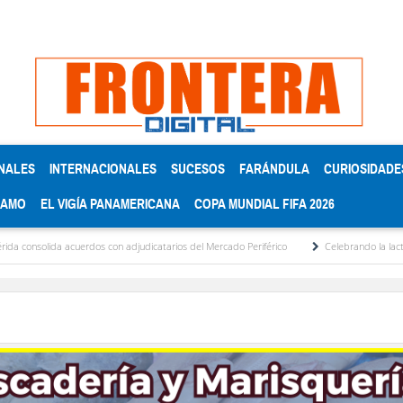
NALES
INTERNACIONALES
SUCESOS
FARÁNDULA
CURIOSIDADE
RAMO
EL VIGÍA PANAMERICANA
COPA MUNDIAL FIFA 2026
acuerdos con adjudicatarios del Mercado Periférico
Celebrando la lactancia materna: