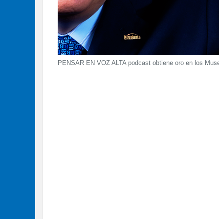
PENSAR EN VOZ ALTA podcast obtiene oro en los Muse