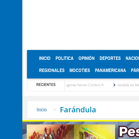
(CURRENT)
INICIO
POLITICA
OPINIÓN
DEPORTES
NACIO
REGIONALES
MOCOTIES
PANAMERICANA
PÁ
RECIENTES
uesta estratégica por María Eugenia Febres Cordero R.
Alcaldía de Mérida consolida 
Farándula
Inicio