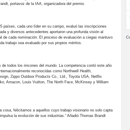
randt, portavoz de la IAA, organizadora del premio.
5 países, cada uno líder en su campo, evaluó las inscripciones
nada y diversos antecedentes aportaron una profunda visión al
Co
al de cada nominación. El proceso de evaluación a ciegas mantuvo
da trabajo sea evaluado por sus propios méritos.
 de todos los rincones del mundo. La competencia contó este año
nternacionalmente reconocidas como Northwell Health,
sign, Zippo Outdoor Products Co., Ltd., Toyota USA, Netflix
ko, Amazon, Louis Vuitton, The North Face, McKinsey y William
a cosa, felicitamos a aquellos cuyo trabajo visionario no solo capta
 impulsa la evolución de sus industrias.” Añadió Thomas Brandt