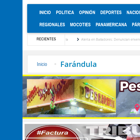
(CURRENT)
INICIO
POLITICA
OPINIÓN
DEPORTES
NACIO
REGIONALES
MOCOTIES
PANAMERICANA
PÁ
RECIENTES
cionalización de Venezuela
Alerta en Bailadores: Denuncian envenenamiento de siete
Farándula
Inicio