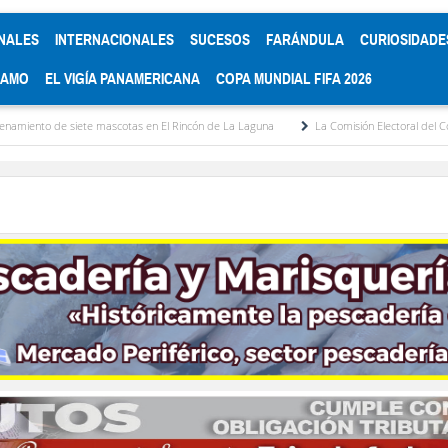
NALES
INTERNACIONALES
SUCESOS
FARÁNDULA
CURIOSIDADE
RAMO
EL VIGÍA PANAMERICANA
COPA MUNDIAL FIFA 2026
 mascotas en El Rincón de La Laguna
La Comisión Electoral del Colegio de Abogados