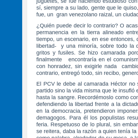
juguetes, se fue haciendo estudioso con 
sí, siempre a su lado, gente que le quis
fue, un gran venezolano raizal, un ciuda
¿Quién puede decir lo contrario? O acas
permanencia en la tierra alineado ent
tiempo, un escenario, en ese entonces,
libertad- y una minoría, sobre todo la
gritos y fusiles. Se hizo camarada por
finalmente encontraría en el comunism
con honradez, sin exigirle nada cambio 
contrario, entregó todo, sin recibo, gene
El PCV le debe al camarada Héctor no só
partido sino la vida misma que le insufló
hasta la sangre. Recordémoslo como comb
defendiendo la libertad frente a la dict
en la democracia, pretendieron imponer
demagogos. Para él los populistas resu
feria. Respetuoso de lo plural, sin emba
se reitera, daba la razón a quien tenía la
como palabra, alrededor de su mesa, a la