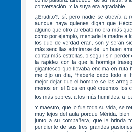
conversación. Y la suya era agradable.
¿Erudito?, sí, pero nadie se atrevía a 
aunque haya quienes digan que Héctor
alguno que otro arrebato no era más qu
como por ejemplo, mentarle la madre a los
los que de verdad eran, son y serán si
más sencillas admirarse de un buen ama
contar más estrellas, o seguir sin perder
la rapidez con la que la hormiga trase
gigantesco que llevaba encima en ruta h
me dijo un día, “haberle dado todo al 
mejor dejar que el hombre se las arregl
menos en el Dios en qué creemos los cr
los más pobres, a los más humildes, a l
Y maestro, que lo fue toda su vida, se re
muy lejos del aula porque Mérida, bien 
junto a su compañera, que le brinda t
pendiente de sus tres grandes pasiones: