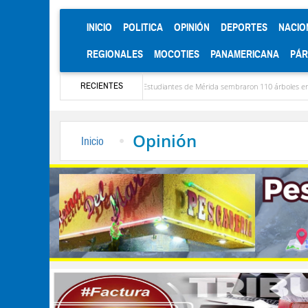
(CURRENT)
INICIO
POLITICA
OPINIÓN
DEPORTES
NACIO
REGIONALES
MOCOTIES
PANAMERICANA
PÁ
RECIENTES
ela
Niños de Estudiantes de Mérida sembraron 110 árboles en su sede
Exper
Opinión
Inicio