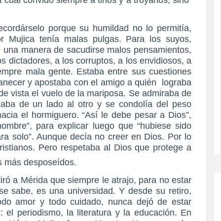
recordárselo porque su humildad no lo permitía,
 Mujica tenía malas pulgas. Para los suyos,
e una manera de sacudirse malos pensamientos,
 dictadores, a los corruptos, a los envidiosos, a
empre mala gente. Estaba entre sus cuestiones
necer y apostaba con el amigo a quién lograba
 de vista el vuelo de la mariposa. Se admiraba de
gaba de un lado al otro y se condolía del peso
acia el hormiguero. “Así le debe pesar a Dios”,
hombre”, para explicar luego que “hubiese sido
ara solo”. Aunque decía no creer en Dios. Por lo
istianos. Pero respetaba al Dios que protege a
os más desposeídos.
tiró a Mérida que siempre le atrajo, para no estar
se sabe, es una universidad. Y desde su retiro,
odo amor y todo cuidado, nunca dejó de estar
 el periodismo, la literatura y la educación. En