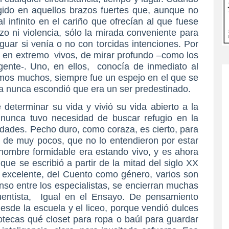
gido en aquellos brazos fuertes que, aunque no
 infinito en el cariño que ofrecían al que fuese
o ni violencia, sólo la mirada conveniente para
guar si venía o no con torcidas intenciones. Por
sí en extremo vivos, de mirar profundo –como los
ente-. Uno, en ellos, conocía de inmediato al
mos muchos, siempre fue un espejo en el que se
ca nunca escondió que era un ser predestinado.
 determinar su vida y vivió su vida abierto a la
 nunca tuvo necesidad de buscar refugio en la
idades. Pecho duro, como coraza, es cierto, para
 de muy pocos, que no lo entendieron por estar
hombre formidable era estando vivo, y es ahora
 que se escribió a partir de la mitad del siglo XX
r, excelente, del Cuento como género, varios son
enso entre los especialistas, se encierran muchas
uentista, Igual en el Ensayo. De pensamiento
desde la escuela y el liceo, porque vendió dulces
iotecas qué closet para ropa o baúl para guardar