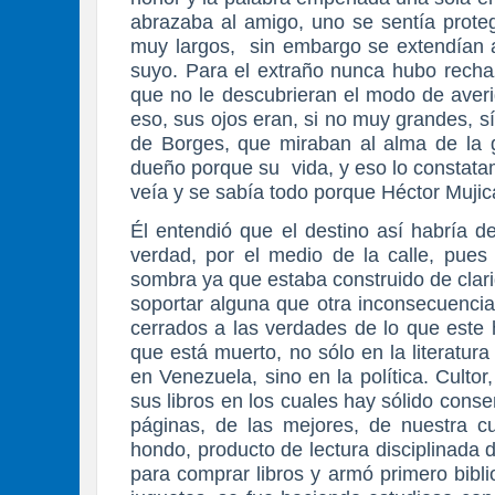
abrazaba al amigo, uno se sentía prote
muy largos, sin embargo se extendían al
suyo. Para el extraño nunca hubo rechaz
que no le descubrieran el modo de averi
eso, sus ojos eran, si no muy grandes, 
de Borges, que miraban al alma de la g
dueño porque su vida, y eso lo constata
veía y se sabía todo porque Héctor Muji
Él entendió que el destino así habría de
verdad, por el medio de la calle, pues
sombra ya que estaba construido de clar
soportar alguna que otra inconsecuencia
cerrados a las verdades de lo que este 
que está muerto, no sólo en la literatura
en Venezuela, sino en la política. Culto
sus libros en los cuales hay sólido cons
páginas, de las mejores, de nuestra c
hondo, producto de lectura disciplinada 
para comprar libros y armó primero bibl