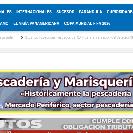
NALES
INTERNACIONALES
SUCESOS
FARÁNDULA
CURIOSIDADE
RAMO
EL VIGÍA PANAMERICANA
COPA MUNDIAL FIFA 2026
tos inspeccionan espacios del OAN para la instalación del detector Cherenkov de agua