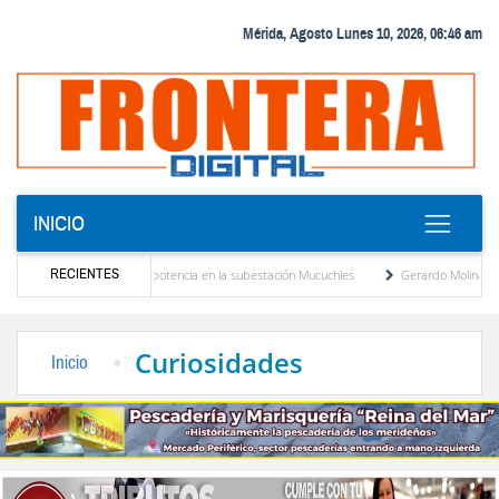
Mérida, Agosto Lunes 10, 2026, 06:46 am
INICIO
RECIENTES
uevo transformador de potencia en la subestación Mucuchies
Gerardo Molina: “El lega
s tras una década de espera
Comercio entre Venezuela y EE. UU. crece 113 % y alca
Curiosidades
Inicio