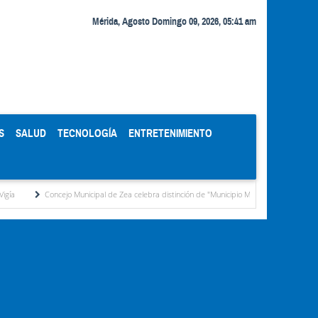
Mérida, Agosto Domingo 09, 2026, 05:41 am
S
SALUD
TECNOLOGÍA
ENTRETENIMIENTO
unicipal de Zea celebra distinción de "Municipio Modelo de Venezuela" otorgada por el CIE