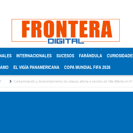
NALES
INTERNACIONALES
SUCESOS
FARÁNDULA
CURIOSIDADE
RAMO
EL VIGÍA PANAMERICANA
COPA MUNDIAL FIFA 2026
 y desbordamiento de cloacas afecta a vecinos de Villa Milenio en El Vigía
Concejo M