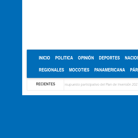
(CURRENT)
INICIO
POLITICA
OPINIÓN
DEPORTES
NACIO
REGIONALES
MOCOTIES
PANAMERICANA
PÁ
RECIENTES
 diagnóstico del presupuesto participativo del Plan de Inversión 2027
Contaminación