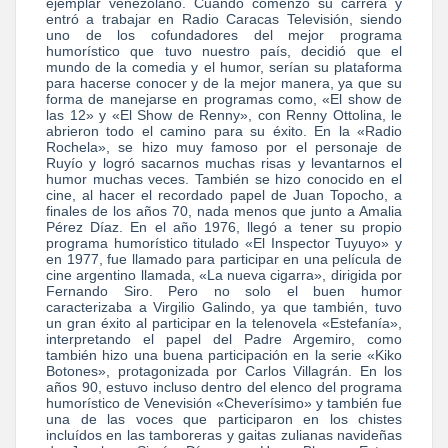
ejemplar venezolano. Cuando comenzó su carrera y
entró a trabajar en Radio Caracas Televisión, siendo
uno de los cofundadores del mejor programa
humorístico que tuvo nuestro país, decidió que el
mundo de la comedia y el humor, serían su plataforma
para hacerse conocer y de la mejor manera, ya que su
forma de manejarse en programas como, «El show de
las 12» y «El Show de Renny», con Renny Ottolina, le
abrieron todo el camino para su éxito. En la «Radio
Rochela», se hizo muy famoso por el personaje de
Ruyío y logró sacarnos muchas risas y levantarnos el
humor muchas veces. También se hizo conocido en el
cine, al hacer el recordado papel de Juan Topocho, a
finales de los años 70, nada menos que junto a Amalia
Pérez Díaz. En el año 1976, llegó a tener su propio
programa humorístico titulado «El Inspector Tuyuyo» y
en 1977, fue llamado para participar en una película de
cine argentino llamada, «La nueva cigarra», dirigida por
Fernando Siro. Pero no solo el buen humor
caracterizaba a Virgilio Galindo, ya que también, tuvo
un gran éxito al participar en la telenovela «Estefanía»,
interpretando el papel del Padre Argemiro, como
también hizo una buena participación en la serie «Kiko
Botones», protagonizada por Carlos Villagrán. En los
años 90, estuvo incluso dentro del elenco del programa
humorístico de Venevisión «Cheverísimo» y también fue
una de las voces que participaron en los chistes
incluídos en las tamboreras y gaitas zulianas navideñas