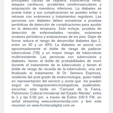
principales causas de ceguera, insuficiencia renal,
ataques cardíacos, accidentes cerebrovasculares y
amputación de miembros inferiores. La diabetes se
puede tratar y sus complicaciones se pueden evitar o
retrasar con exámenes y tratamientos regulares. Las
personas con diabetes deben someterse a pruebas
periódicas de detección de complicaciones para ayudar
en la detección temprana. Esto incluye, pruebas de
detección de enfermedades renales, exámenes
oculares periódicos y evaluaciones de los pies. Dejar de
fumar reduce el riesgo de desarrollar diabetes tipo 2,
entre un 30 y un 40%. La diabetes se asocia con
aproximadamente el doble de riesgo de padecer
tuberculosis (TB) y un mayor riesgo de tuberculosis
multirresistente. Las personas con tuberculosis y
diabetes, tienen el doble de probabilidades de morir
durante el tratamiento de la tuberculosis y tienen el
doble de riesgo de recaída de la tuberculosis, una vez
finalizado el tratamiento. Al Dr. Semeco Espinoza,
residente del post grado de endocrinología, quien habló
en representación del servicio y acota que los pueden
seguir en Instagranendocrinologiahula, pudiéndolo
escuchar esta tarde en “Carrusel de la Fama,
Patrimonio Cultural Inmaterial del Estado Mérida”, entre
la 1 y las 5:00 pm. a través de Éxitos 100.9 FM, en
señal streaming www.exitosmerida.com y leer este
resumen en www.fronteradigital.com.ve