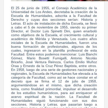
El 25 de junio de 1955, el Consejo Académico de la
Universidad de Los Andes, decretaba la creación de la
Escuela de Humanidades, adscrita a la Facultad de
Derecho y cuyas dos secciones serían: Historia y
Letras. El acto de instalación de dicha Escuela, se llevó
a cabo el 5 de noviembre de 1955, siendo su primer
Director, el Doctor Luis Spinetti Dini, quien enarboló
como objetivos de la Escuela, el crecimiento cultural y
académico de Mérida y Venezuela. Los cuatro años
iniciales de la Escuela de Humanidades, fueron una
buena formación de profesionales, algunos de los
cuales, ingresaron en la plantilla profesoral de esta
Facultad. Entre estos podemos mencionar: Luis Bianchi
Gómez, Mario Bosetti Fumigalli, Antonio Nicolás
Briceño, José Ventura Reinoza, Carlos Emilio Muñoz
Oraa y Ernesto de la Cruz Pérez Baptista, entre otros.
En 1958, luego de una serie de gestiones nacionales y
regionales, la Escuela de Humanidades fue elevada a la
categoría de Facultad, como así se hace constar en el
decreto que se firma el 12 de julio de 1958,
argumentándose en el mismo, que dicha creación
tenía, como finalidad primordial, impulsar el desarrollo
de los estudios humanísticos, para así enriquecer el
acervo espiritual de la nación. La Facultad de
Humanidades siguió funcionando con sus dos
secciones, Historia y Letras, que pasarían luego a