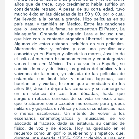
años que de trece, cuyo crecimiento había sufrido un
considerable retraso. A pesar de su corta edad, tuvo
mucho éxito en las décadas de los 50 y 60, por lo cual,
fue llevado a la pantalla grande. Hizo películas en su
país natal y también en México. Entre las canciones
que lo llevaron a la fama, se encuentran El Pastor, La
Malagueña, Granada de Agustín Lara e incluso una,
que hizo con la cantante argentina Libertad Lamarque.
Algunos de estos estaban incluídos en sus películas.
Alternando cine y música y con una peculiar voz
conocida ya en Europa y allende los mares, Joselito da
el salto al mercado hispanoamericano y coprotagoniza
varios filmes en México. Tras su vuelta a España, su
cambio de voz y de físico, los gustos del público y los
vaivenes de la moda, ya alejada de las películas de
estampita con final feliz y muchas lágrimas, con
huerfanitos y viudas, hicieron que a mediados de los
años 60, Joselito dejara las cámaras y se sumergiera
en un silencio de casi tres décadas, hasta que
surgieron retazos curiosos de su vida en esos años,
que le situaron como cazador mercenario para grupos
militares y golpistas en África y otras circunstancias más
o menos escabrosas. Un intento de volver a los
escenarios cinematográficos y musicales, se vio
abocado al fracaso, dada su estatura, su cambio de
físico, de voz y de época. Hoy ha quedado en el
recuerdo como un golfillo pueblerino y simpático, que,
durante una década (1956-1965) y debido a una voz