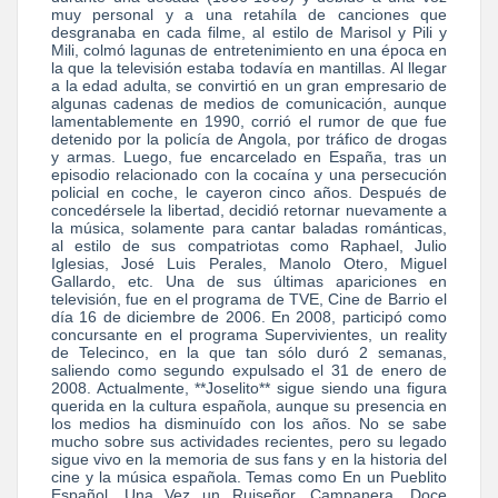
muy personal y a una retahíla de canciones que
desgranaba en cada filme, al estilo de Marisol y Pili y
Mili, colmó lagunas de entretenimiento en una época en
la que la televisión estaba todavía en mantillas. Al llegar
a la edad adulta, se convirtió en un gran empresario de
algunas cadenas de medios de comunicación, aunque
lamentablemente en 1990, corrió el rumor de que fue
detenido por la policía de Angola, por tráfico de drogas
y armas. Luego, fue encarcelado en España, tras un
episodio relacionado con la cocaína y una persecución
policial en coche, le cayeron cinco años. Después de
concedérsele la libertad, decidió retornar nuevamente a
la música, solamente para cantar baladas románticas,
al estilo de sus compatriotas como Raphael, Julio
Iglesias, José Luis Perales, Manolo Otero, Miguel
Gallardo, etc. Una de sus últimas apariciones en
televisión, fue en el programa de TVE, Cine de Barrio el
día 16 de diciembre de 2006. En 2008, participó como
concursante en el programa Supervivientes, un reality
de Telecinco, en la que tan sólo duró 2 semanas,
saliendo como segundo expulsado el 31 de enero de
2008. Actualmente, **Joselito** sigue siendo una figura
querida en la cultura española, aunque su presencia en
los medios ha disminuído con los años. No se sabe
mucho sobre sus actividades recientes, pero su legado
sigue vivo en la memoria de sus fans y en la historia del
cine y la música española. Temas como En un Pueblito
Español, Una Vez un Ruiseñor, Campanera, Doce