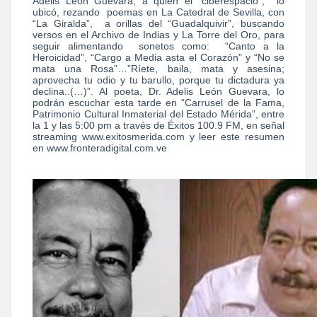
Adelis León Guevara, a quien el “ciberespacio”, lo
ubicó, rezando poemas en La Catedral de Sevilla, con
“La Giralda”, a orillas del “Guadalquivir”, buscando
versos en el Archivo de Indias y La Torre del Oro, para
seguir alimentando sonetos como: “Canto a la
Heroicidad”, “Cargo a Media asta el Corazón” y “No se
mata una Rosa”…”Ríete, baila, mata y asesina;
aprovecha tu odio y tu barullo, porque tu dictadura ya
declina..(…)”. Al poeta, Dr. Adelis León Guevara, lo
podrán escuchar esta tarde en “Carrusel de la Fama,
Patrimonio Cultural Inmaterial del Estado Mérida”, entre
la 1 y las 5:00 pm a través de Éxitos 100.9 FM, en señal
streaming www.exitosmerida.com y leer este resumen
en www.fronteradigital.com.ve