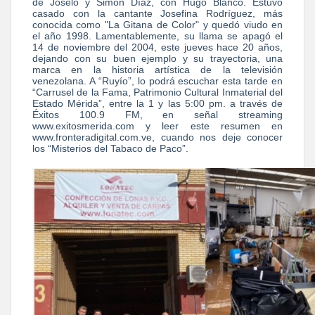
de Joselo y Simón Díaz, con Hugo Blanco. Estuvo
casado con la cantante Josefina Rodríguez, más
conocida como "La Gitana de Color" y quedó viudo en
el año 1998. Lamentablemente, su llama se apagó el
14 de noviembre del 2004, este jueves hace 20 años,
dejando con su buen ejemplo y su trayectoria, una
marca en la historia artística de la televisión
venezolana. A “Ruyío”, lo podrá escuchar esta tarde en
“Carrusel de la Fama, Patrimonio Cultural Inmaterial del
Estado Mérida”, entre la 1 y las 5:00 pm. a través de
Éxitos 100.9 FM, en señal streaming
www.exitosmerida.com y leer este resumen en
www.fronteradigital.com.ve, cuando nos deje conocer
los “Misterios del Tabaco de Paco”.