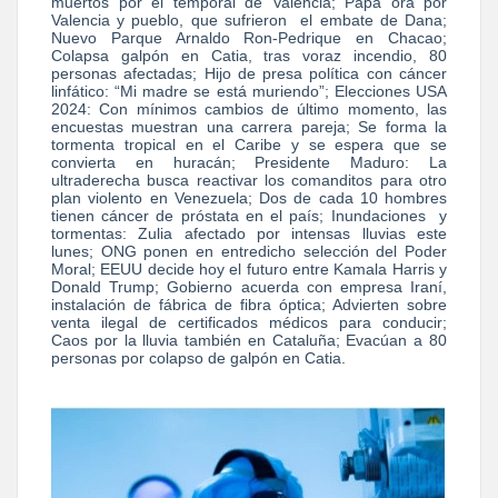
muertos por el temporal de Valencia; Papa ora por
Valencia y pueblo, que sufrieron el embate de Dana;
Nuevo Parque Arnaldo Ron-Pedrique en Chacao;
Colapsa galpón en Catia, tras voraz incendio, 80
personas afectadas; Hijo de presa política con cáncer
linfático: “Mi madre se está muriendo”; Elecciones USA
2024: Con mínimos cambios de último momento, las
encuestas muestran una carrera pareja; Se forma la
tormenta tropical en el Caribe y se espera que se
convierta en huracán; Presidente Maduro: La
ultraderecha busca reactivar los comanditos para otro
plan violento en Venezuela; Dos de cada 10 hombres
tienen cáncer de próstata en el país; Inundaciones y
tormentas: Zulia afectado por intensas lluvias este
lunes; ONG ponen en entredicho selección del Poder
Moral; EEUU decide hoy el futuro entre Kamala Harris y
Donald Trump; Gobierno acuerda con empresa Iraní,
instalación de fábrica de fibra óptica; Advierten sobre
venta ilegal de certificados médicos para conducir;
Caos por la lluvia también en Cataluña; Evacúan a 80
personas por colapso de galpón en Catia.