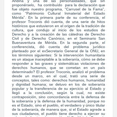
Andina y una de las personalidades, que sin
proponérselo, ha contribuído para la declaración que
fue objeto nuestro programa, “Carrusel de la Fama”,
como “Patrimonio Cultural Inmaterial del Estado
Mérida”. En la primera parte de su conferencia, el
profesor Troconis dió cuenta, de una serie de hitos
históricos que estuvieron en el origen de la tradición de
cultura, que condujo al inicio de los estudios de
Derecho y a la creación de las cátedras de Derecho
Civil y de Derecho Canónico, en el Seminario San
Buenaventura de Mérida. En la segunda parte, el
conferencista, dió cuenta del problema jurídico
planteado por el exSecretario General de la ONU, en
los términos siguientes: Si la intervención humanitaria
es un ataque inaceptable a la soberanía, cómo se debe
responder a las graves y sistemáticas violaciones de
derechos humanos, que se cometan en un país
determinado? El profesor Troconis, analizó el problema
desde un marco, en el cual, trató una serie de
conceptos, tales como: derechos humanos, humanidad
y dignidad humana; se detuvo en los de soberanía
popular y la transferencia de su ejercicio al Estado y
llegó a la conclusión, según la cual, no existe
contraposición, sino concordancia entre la defensa de
la soberanía y la defensa de la humanidad, porque no
es el Estado, sino el pueblo, el verdadero y único titular
de la soberanía, de manera que, si el Estado agrede a
sus ciudadanos, el pueblo tiene derecho a ejercer su