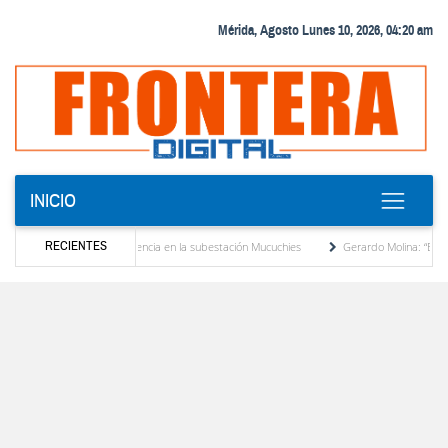
Mérida, Agosto Lunes 10, 2026, 04:20 am
INICIO
RECIENTES
 transformador de potencia en la subestación Mucuchies
Gerardo Molina: “El legado d
as una década de espera
Comercio entre Venezuela y EE. UU. crece 113 % y alcanza 