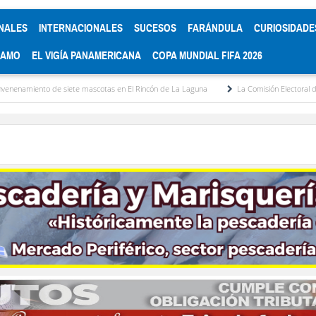
NALES
INTERNACIONALES
SUCESOS
FARÁNDULA
CURIOSIDADE
RAMO
EL VIGÍA PANAMERICANA
COPA MUNDIAL FIFA 2026
mascotas en El Rincón de La Laguna
La Comisión Electoral del Colegio de Abogados