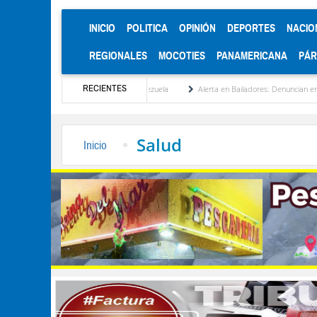
(CURRENT)
INICIO
POLITICA
OPINIÓN
DEPORTES
NACIO
REGIONALES
MOCOTIES
PANAMERICANA
PÁ
RECIENTES
ionalización de Venezuela
Alerta en Bailadores: Denuncian envenenamiento de siete 
Salud
Inicio