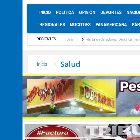
(CURRENT)
INICIO
POLITICA
OPINIÓN
DEPORTES
NACIO
REGIONALES
MOCOTIES
PANAMERICANA
PÁ
RECIENTES
lización de Venezuela
Alerta en Bailadores: Denuncian envenenamiento de siete mas
Salud
Inicio