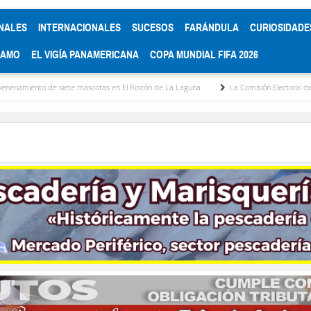
NALES
INTERNACIONALES
SUCESOS
FARÁNDULA
CURIOSIDADE
RAMO
EL VIGÍA PANAMERICANA
COPA MUNDIAL FIFA 2026
cotas en El Rincón de La Laguna
La Comisión Electoral del Colegio de Abogados de 