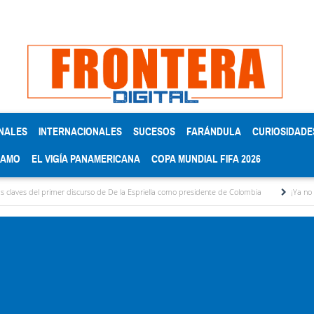
NALES
INTERNACIONALES
SUCESOS
FARÁNDULA
CURIOSIDADE
RAMO
EL VIGÍA PANAMERICANA
COPA MUNDIAL FIFA 2026
rimer discurso de De la Espriella como presidente de Colombia
¡Ya no aguanto más! p