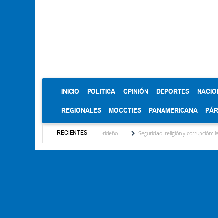
(CURRENT)
INICIO
POLITICA
OPINIÓN
DEPORTES
NACIO
REGIONALES
MOCOTIES
PANAMERICANA
PÁ
RECIENTES
regional, motor turístico merideño
Seguridad, religión y corrupción: las claves del p