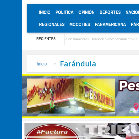
(CURRENT)
INICIO
POLITICA
OPINIÓN
DEPORTES
NACIO
REGIONALES
MOCOTIES
PANAMERICANA
PÁ
RECIENTES
nezuela
Alerta en Bailadores: Denuncian envenenamiento de siete mascotas en El R
Farándula
Inicio