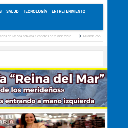
S
SALUD
TECNOLOGÍA
ENTRETENIMIENTO
a elecciones para diciembre
Miranda concentra casi el 77 % de los presos políticos r