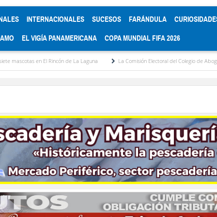
NALES
INTERNACIONALES
SUCESOS
FARÁNDULA
CURIOSIDADE
RAMO
EL VIGÍA PANAMERICANA
COPA MUNDIAL FIFA 2026
incón de La Laguna
La Comisión Electoral del Colegio de Abogados de Mérida convoc