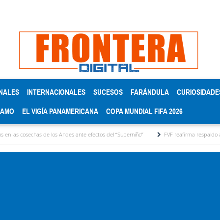
NALES
INTERNACIONALES
SUCESOS
FARÁNDULA
CURIOSIDADE
RAMO
EL VIGÍA PANAMERICANA
COPA MUNDIAL FIFA 2026
s Andes ante efectos del ‘‘Superniño’’
FVF reafirma respaldo a Gianni Infantino y defi