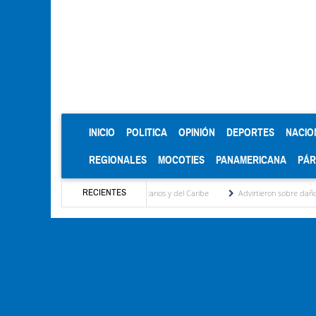
(CURRENT)
INICIO
POLITICA
OPINIÓN
DEPORTES
NACIO
REGIONALES
MOCOTIES
PANAMERICANA
PÁ
RECIENTES
 Juegos Centroamericanos y del Caribe
Advirtieron sobre daños en las cosechas de lo