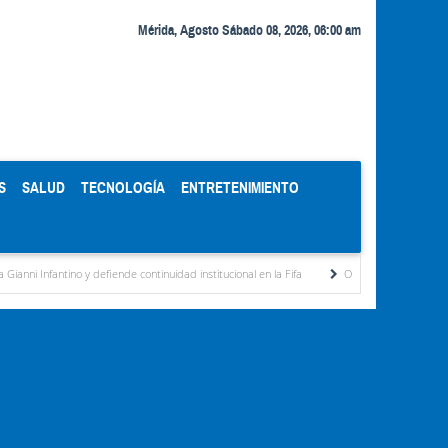
Mérida, Agosto Sábado 08, 2026, 06:00 am
S
SALUD
TECNOLOGÍA
ENTRETENIMIENTO
ende continuidad institucional en la Fifa
Organismos públicos recortan horarios por 