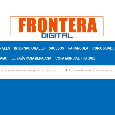
NALES
INTERNACIONALES
SUCESOS
FARÁNDULA
CURIOSIDADE
RAMO
EL VIGÍA PANAMERICANA
COPA MUNDIAL FIFA 2026
 eléctrica para plan de ahorro
El desarrollo sostenible en el pensamiento de Albert