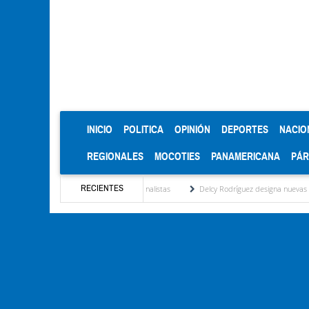
(CURRENT)
INICIO
POLITICA
OPINIÓN
DEPORTES
NACIO
REGIONALES
MOCOTIES
PANAMERICANA
PÁ
RECIENTES
sa de diálogo: Lo que ven analistas
Delcy Rodríguez designa nuevas cabezas del área