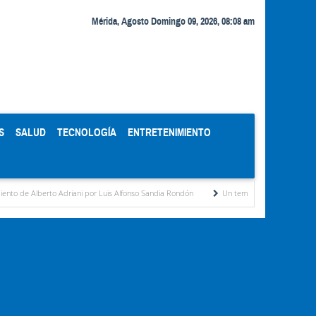
Mérida, Agosto Domingo 09, 2026, 08:08 am
S
SALUD
TECNOLOGÍA
ENTRETENIMIENTO
o Adriani por Luis Alfonso Sandia Rondón
Un temible contendor por Ricardo Gil Otai