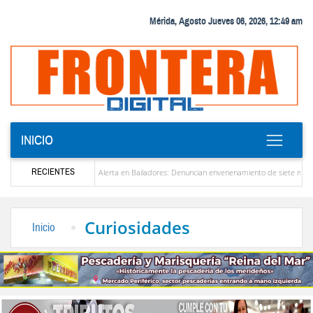
Mérida, Agosto Jueves 06, 2026, 12:49 am
INICIO
RECIENTES
zuela
Alerta en Bailadores: Denuncian envenenamiento de siete mascotas en El Rin
os profesores en Venezuela
Delegación opositora encabezada por Dinorah Figuera llega
Curiosidades
Inicio