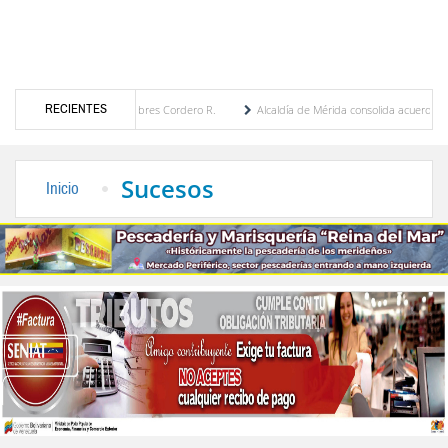
RECIENTES
por María Eugenia Febres Cordero R.
Alcaldía de Mérida consolida acuerdos con adjud
d de la Plaza Bolívar tras daños por lluvias
Gobierno de Trump considera como “una 
Sucesos
Inicio