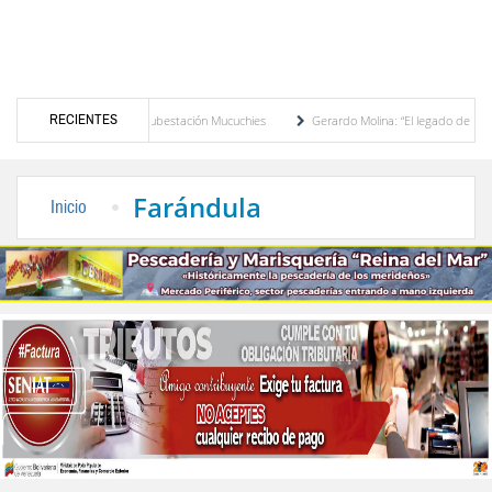
RECIENTES
 potencia en la subestación Mucuchies
Gerardo Molina: “El legado de Alberto Adriani 
espera
Comercio entre Venezuela y EE. UU. crece 113 % y alcanza su mayor nivel pa
Farándula
Inicio