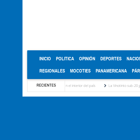
(CURRENT)
INICIO
POLITICA
OPINIÓN
DEPORTES
NACIO
REGIONALES
MOCOTIES
PANAMERICANA
PÁ
RECIENTES
inación eléctrica en el interior del país
La Vinotinto sub-20 gana medalla de oro en l