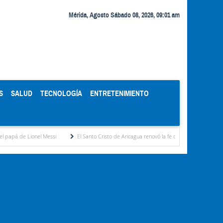
Mérida, Agosto Sábado 08, 2026, 09:01 am
S
SALUD
TECNOLOGÍA
ENTRETENIMIENTO
El Santo Cristo de Aricagua renovó la fe de miles de peregrinos en la fiesta de la Tra