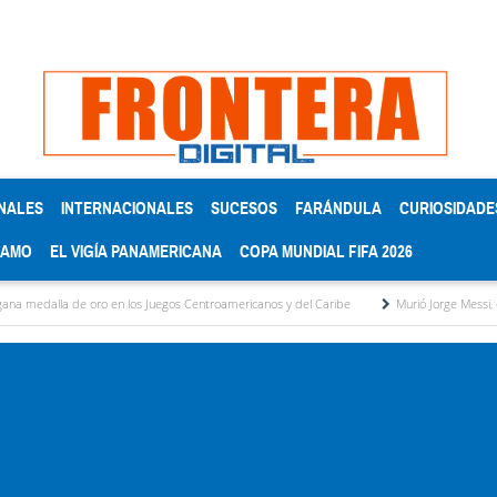
NALES
INTERNACIONALES
SUCESOS
FARÁNDULA
CURIOSIDADE
RAMO
EL VIGÍA PANAMERICANA
COPA MUNDIAL FIFA 2026
os Juegos Centroamericanos y del Caribe
Murió Jorge Messi, el papá de Lionel Messi