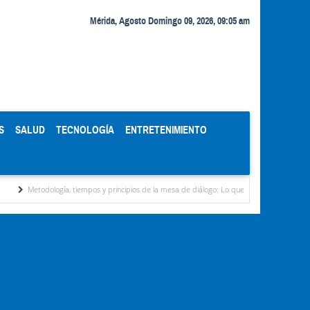
Mérida, Agosto Domingo 09, 2026, 09:05 am
S
SALUD
TECNOLOGÍA
ENTRETENIMIENTO
ogía, tiempos y principios de la mesa de diálogo: Lo que ven analistas
Delcy Rodríg