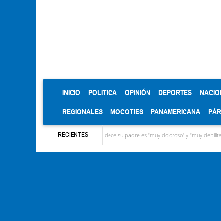
(CURRENT)
INICIO
POLITICA
OPINIÓN
DEPORTES
NACIO
REGIONALES
MOCOTIES
PANAMERICANA
PÁ
RECIENTES
 reveló que el cáncer que padece su padre es "muy doloroso" y "muy debilitante"
Pe