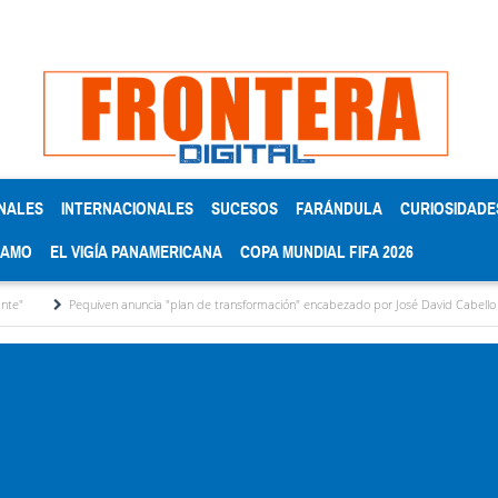
NALES
INTERNACIONALES
SUCESOS
FARÁNDULA
CURIOSIDADE
RAMO
EL VIGÍA PANAMERICANA
COPA MUNDIAL FIFA 2026
quiven anuncia "plan de transformación" encabezado por José David Cabello
Metodol