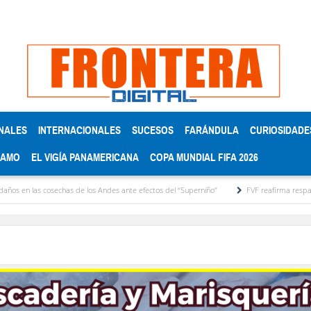
NALES
INTERNACIONALES
SUCESOS
FARÁNDULA
CURIOSIDADE
RAMO
EL VIGÍA PANAMERICANA
COPA MUNDIAL FIFA 2026
las cosechas de los Andes ante efectos del ‘‘Superniño’’
FVF reafirma respaldo a Giann