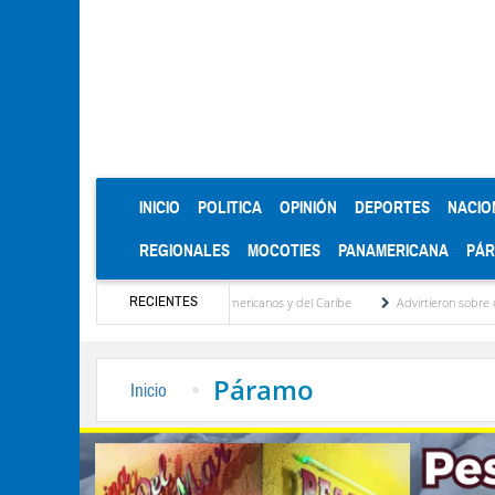
(CURRENT)
INICIO
POLITICA
OPINIÓN
DEPORTES
NACIO
REGIONALES
MOCOTIES
PANAMERICANA
PÁ
RECIENTES
las de oro en los Juegos Centroamericanos y del Caribe
Advirtieron sobre daños en 
Páramo
Inicio