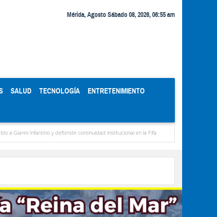
Mérida, Agosto Sábado 08, 2026, 06:55 am
S
SALUD
TECNOLOGÍA
ENTRETENIMIENTO
i Infantino y defiende continuidad institucional en la Fifa
Organismos públicos recor