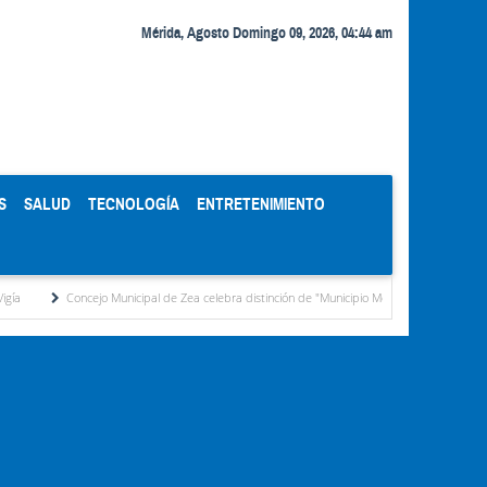
Mérida, Agosto Domingo 09, 2026, 04:44 am
S
SALUD
TECNOLOGÍA
ENTRETENIMIENTO
unicipal de Zea celebra distinción de "Municipio Modelo de Venezuela" otorgada por el CI