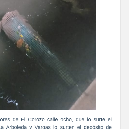
tores de El Corozo calle ocho, que lo surte el
a Arboleda y Vargas lo surten el depósito de