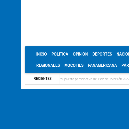
(CURRENT)
INICIO
POLITICA
OPINIÓN
DEPORTES
NACIO
REGIONALES
MOCOTIES
PANAMERICANA
PÁ
RECIENTES
l diagnóstico del presupuesto participativo del Plan de Inversión 2027
Contaminación