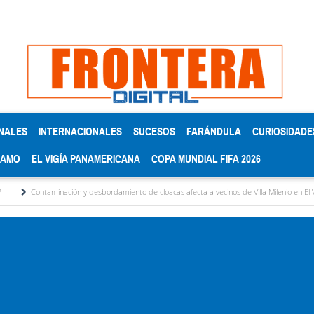
NALES
INTERNACIONALES
SUCESOS
FARÁNDULA
CURIOSIDADE
RAMO
EL VIGÍA PANAMERICANA
COPA MUNDIAL FIFA 2026
 y desbordamiento de cloacas afecta a vecinos de Villa Milenio en El Vigía
Concejo M